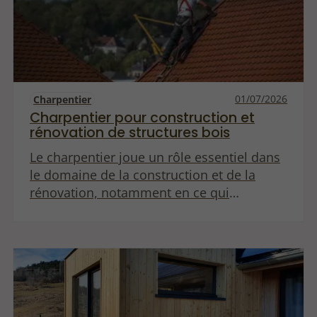
01/07/2026
Charpentier
Charpentier pour construction et
rénovation de structures bois
Le charpentier joue un rôle essentiel dans
le domaine de la construction et de la
rénovation, notamment en ce qui
concerne les structures en bois. Ce métier,
à la croisée de l'artisanat et de la
technique, requiert des compétences
variées allant de la conception à la
réalisation de travaux complexes. Cet
article se penche sur le rôle, les
compétences et l'importance du