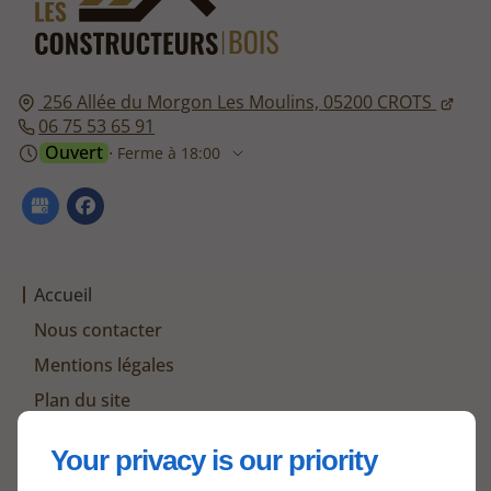
256 Allée du Morgon Les Moulins,
05200
CROTS
06 75 53 65 91
Ouvert
⋅ Ferme à 18:00
Accueil
Nous contacter
Mentions légales
Plan du site
Your privacy is our priority