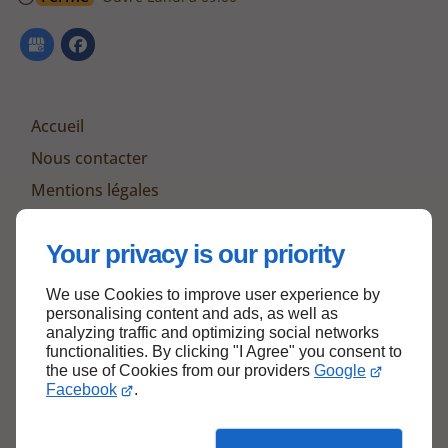
Accueil
Nous contacter
Mentions légales
Plan du site
Your privacy is our priority
We use Cookies to improve user experience by
Haut de page
personalising content and ads, as well as
analyzing traffic and optimizing social networks
functionalities. By clicking "I Agree" you consent to
the use of Cookies from our providers
Google
Facebook
.