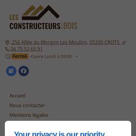
256 Allée du Morgon Les Moulins,
05200
CROTS
06 75 53 65 91
Fermé
⋅ Ouvre Lundi à 09:00
Accueil
Nous contacter
Mentions légales
Plan du site
Your privacy is our priority