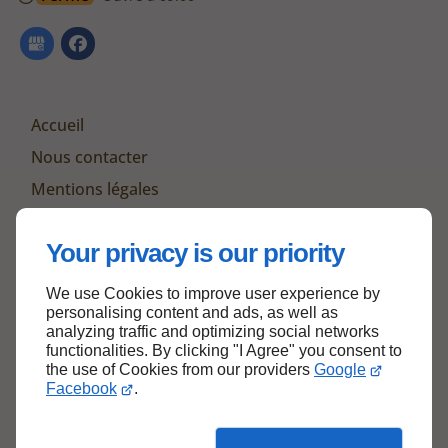
Accueil
Nous contacter
Mentions légales
Plan du site
Your privacy is our priority
We use Cookies to improve user experience by
Haut de page
personalising content and ads, as well as
analyzing traffic and optimizing social networks
functionalities. By clicking "I Agree" you consent to
the use of Cookies from our providers
Google
Facebook
.